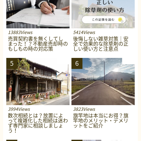
13883Views
5414Views
売買契約書を無くしてし
後悔しない雑草対策｜安
まった！？不動産売却時の
全で効果的な除草剤の正
もしもの時の対応策
しい使い方と注意点
5
6
3994Views
3823Views
数次相続とは？放置によ
旗竿地は本当にお得？旗
って複雑化した相続は迷わ
竿地のメリット・デメリ
ず専門家に相談しましょ
ットをご紹介
う！