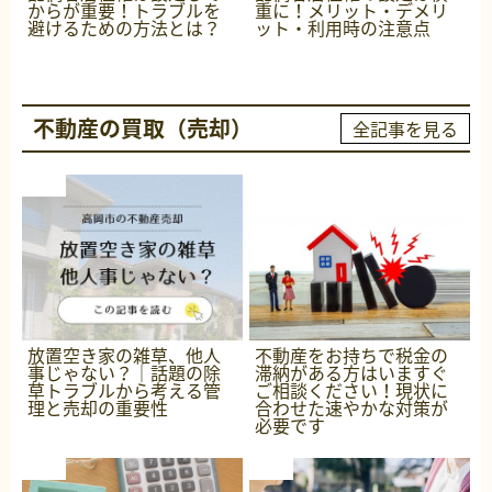
からが重要！トラブルを
重に！メリット・デメリ
避けるための方法とは？
ット・利用時の注意点
不動産の買取（売却）
全記事を見る
放置空き家の雑草、他人
不動産をお持ちで税金の
事じゃない？｜話題の除
滞納がある方はいますぐ
草トラブルから考える管
ご相談ください！現状に
理と売却の重要性
合わせた速やかな対策が
必要です