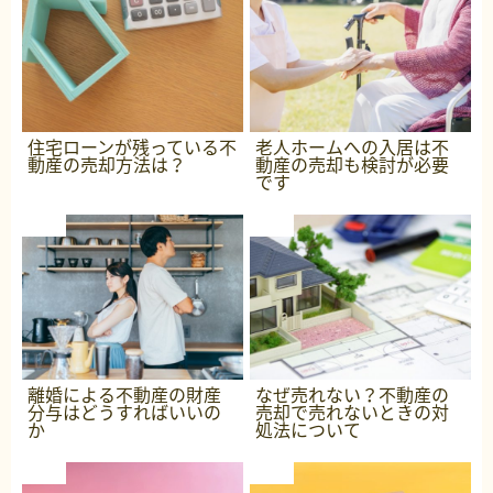
住宅ローンが残っている不
老人ホームへの入居は不
動産の売却方法は？
動産の売却も検討が必要
です
離婚による不動産の財産
なぜ売れない？不動産の
分与はどうすればいいの
売却で売れないときの対
か
処法について