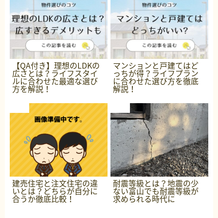
【QA付き】理想のLDKの
マンションと戸建てはど
広さとは？ライフスタイ
っちが得？ライフプラン
ルに合わせた最適な選び
に合わせた選び方を徹底
方を解説！
解説！
建売住宅と注文住宅の違
耐震等級とは？地震の少
いとは？どちらが自分に
ない富山でも耐震等級が
合うか徹底比較！
求められる時代に