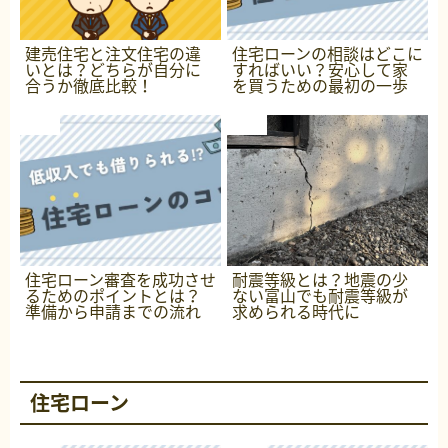
建売住宅と注文住宅の違
住宅ローンの相談はどこに
いとは？どちらが自分に
すればいい？安心して家
合うか徹底比較！
を買うための最初の一歩
住宅ローン審査を成功させ
耐震等級とは？地震の少
るためのポイントとは？
ない富山でも耐震等級が
準備から申請までの流れ
求められる時代に
住宅ローン