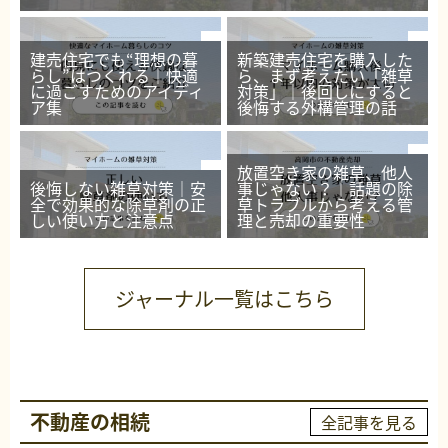
建売住宅でも“理想の暮
新築建売住宅を購入した
らし”はつくれる｜快適
ら、まず考えたい「雑草
に過ごすためのアイディ
対策」｜後回しにすると
ア集
後悔する外構管理の話
放置空き家の雑草、他人
後悔しない雑草対策｜安
事じゃない？｜話題の除
全で効果的な除草剤の正
草トラブルから考える管
しい使い方と注意点
理と売却の重要性
ジャーナル一覧はこちら
不動産の相続
全記事を見る