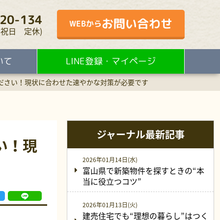
20-134
お問い合わせ
WEBから
・水・祝日 定休)
いて
LINE登録・マイページ
ださい！現状に合わせた速やかな対策が必要です
ジャーナル最新記事
い！現
2026年01月14日(水)
富山県で新築物件を探すときの“本
当に役立つコツ”
2026年01月13日(火)
建売住宅でも“理想の暮らし”はつく