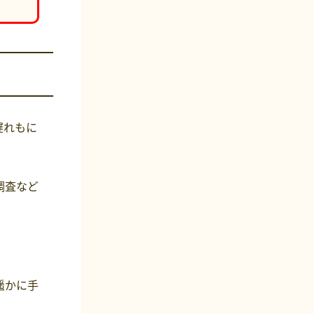
遅れもに
調査など
遥かに手