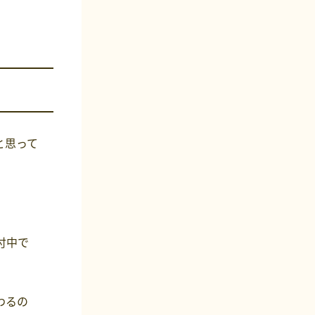
と思って
付中で
わるの