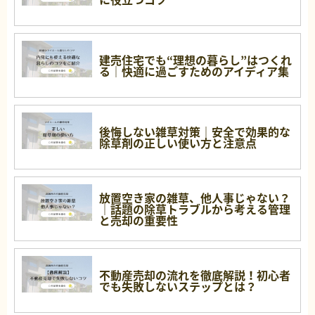
建売住宅でも“理想の暮らし”はつくれ
る｜快適に過ごすためのアイディア集
後悔しない雑草対策｜安全で効果的な
除草剤の正しい使い方と注意点
放置空き家の雑草、他人事じゃない？
｜話題の除草トラブルから考える管理
と売却の重要性
不動産売却の流れを徹底解説！初心者
でも失敗しないステップとは？