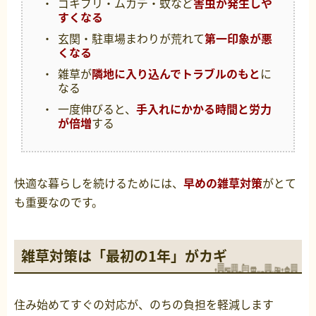
ゴキブリ・ムカデ・蚊など
害虫が発生しや
すくなる
玄関・駐車場まわりが荒れて
第一印象が悪
くなる
雑草が
隣地に入り込んでトラブルのもと
に
なる
一度伸びると、
手入れにかかる時間と労力
が倍増
する
快適な暮らしを続けるためには、
早めの雑草対策
がとて
も重要なのです。
雑草対策は「最初の1年」がカギ
住み始めてすぐの対応が、のちの負担を軽減します