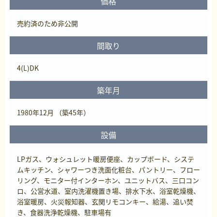
価格
売約済
のため非公開
間取り
4(L)DK
築年月
1980年12月 （築45年）
設備
LPガス、ウォシュレット暖房便座、カップボード、システ
ムキッチン、シャワーつき洗面化粧台、パントリー、フロー
リング、モニター付インターホン、ユニットバス、三口コン
ロ、公営水道、室内洗濯機置き場、排水下水、浴室乾燥機、
浴室暖房、火災報知器、玄関リモコンキー、給湯、追い焚
き、食器洗浄乾燥機、駐車場有