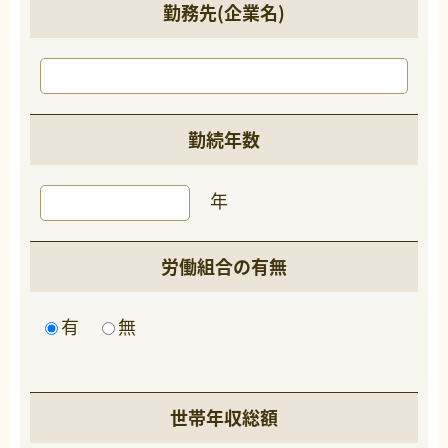
勤務先(企業名)
勤続年数
年
労働組合の有無
有
無
世帯年収総額