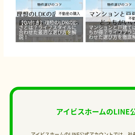
不動産の購入
不
【QA付き】理想のLDKの広
さとは？ライフスタイルに
マンションと戸建て
合わせた最適な選び方を解
ちが得？ライフプラ
説！
わせた選び方を徹底
アイビスホームのLIN
アイビスホームのLINE公式アカウントでは、