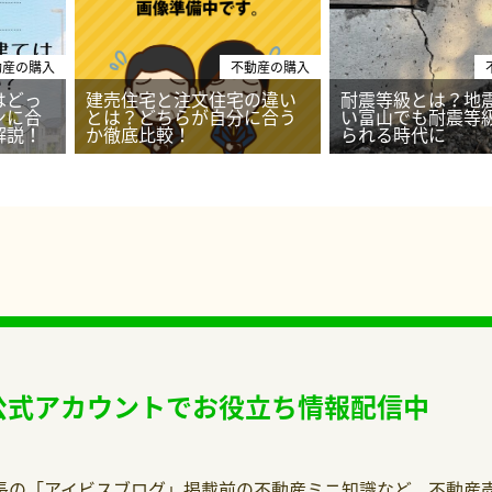
動産の購入
不動産の購入
はどっ
建売住宅と注文住宅の違い
耐震等級とは？地
ンに合
とは？どちらが自分に合う
い富山でも耐震等
解説！
か徹底比較！
られる時代に
E公式アカウントでお役立ち情報配信中
社長の「アイビスブログ」掲載前の不動産ミニ知識など、不動産