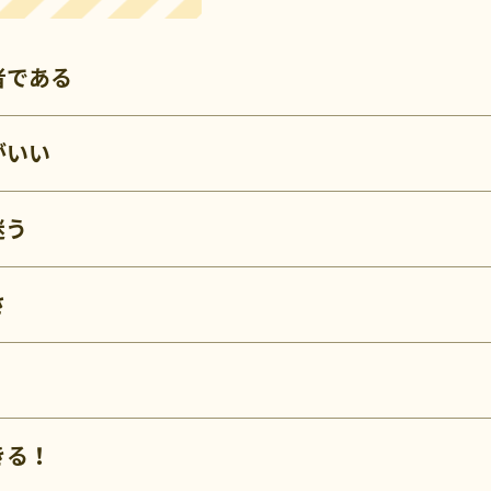
者である
がいい
迷う
さ
！
きる！