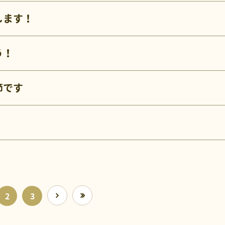
します！
う！
節です
2
3