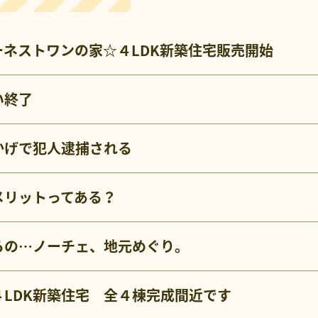
ネストワンの家☆４LDK新築住宅販売開始
い終了
かげで犯人逮捕される
メリットってある？
らの…ノーチェ、地元めぐり。
LDK新築住宅 全４棟完成間近です