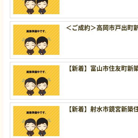
＜ご成約＞高岡市戸出町
【新着】富山市住友町新
【新着】射水市鏡宮新築