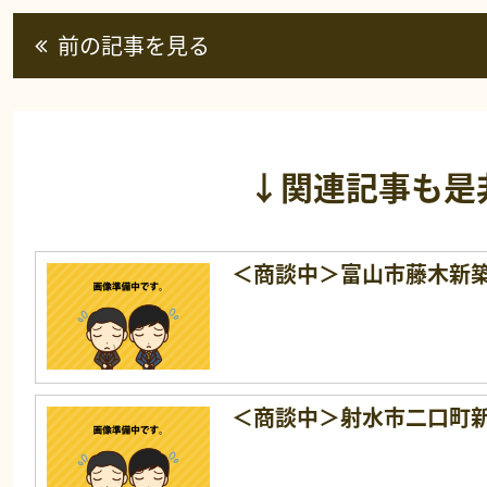
前の記事を見る
↓関連記事も是
＜商談中＞富山市藤木新
＜商談中＞射水市二口町