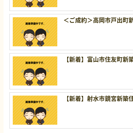
＜ご成約＞高岡市戸出町
【新着】富山市住友町新
【新着】射水市鏡宮新築