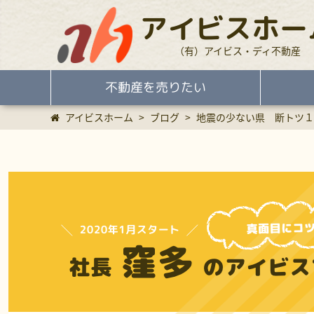
アイビスホー
（有）アイビス・ディ不動産
不動産を売りたい
アイビスホーム
>
ブログ
>
地震の少ない県 断トツ１