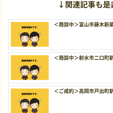
↓関連記事も是
＜商談中＞富山市藤木新
＜商談中＞射水市二口町
＜ご成約＞高岡市戸出町