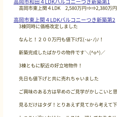
高岡市和田４LDKバルコニーつき新築第1
高岡市東上関４LDK 2,580万円⇒⇒2,380万円
高岡市東上関４LDKバルコニーつき新築第2
3棟同時に価格改定しました
なんと！２００万円も値下げΣ(･ω･ﾉ)ﾉ！
新築完成したばかりの物件です＼(^o^)／
3棟ともに駅近の好立地物件！
先日も値下げと共に売れちゃいました
ご興味のある方は早めのご見学がかしこいと
見るだけはタダ！とりあえず見てから考えて