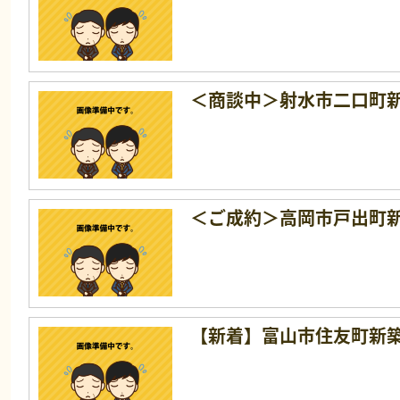
＜商談中＞射水市二口町
＜ご成約＞高岡市戸出町
【新着】富山市住友町新