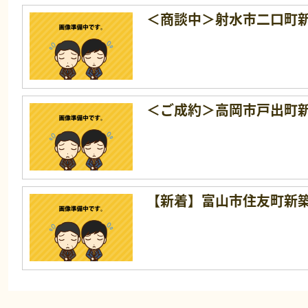
＜商談中＞射水市二口町
＜ご成約＞高岡市戸出町
【新着】富山市住友町新