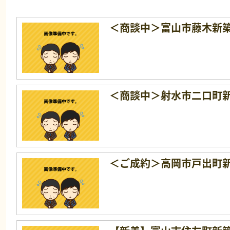
＜商談中＞富山市藤木新
＜商談中＞射水市二口町
＜ご成約＞高岡市戸出町