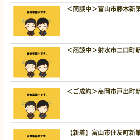
＜商談中＞富山市藤木新
＜商談中＞射水市二口町
＜ご成約＞高岡市戸出町
【新着】富山市住友町新