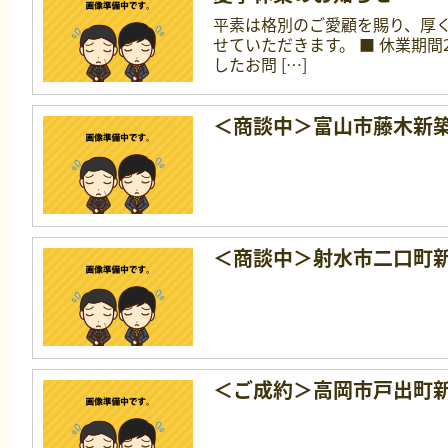
平素は格別のご愛顧を賜り、厚
せていただきます。 ■ 休業期間2
したお問 […]
＜商談中＞富山市藤木新
＜商談中＞射水市二口町
＜ご成約＞高岡市戸出町