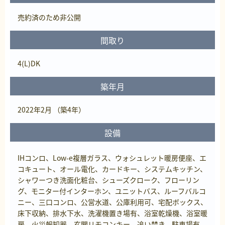
売約済
のため非公開
間取り
4(L)DK
築年月
2022年2月 （築4年）
設備
IHコンロ、Low-e複層ガラス、ウォシュレット暖房便座、エ
コキュート、オール電化、カードキー、システムキッチン、
シャワーつき洗面化粧台、シューズクローク、フローリン
グ、モニター付インターホン、ユニットバス、ルーフバルコ
ニー、三口コンロ、公営水道、公庫利用可、宅配ボックス、
床下収納、排水下水、洗濯機置き場有、浴室乾燥機、浴室暖
房、火災報知器、玄関リモコンキー、追い焚き、駐車場有