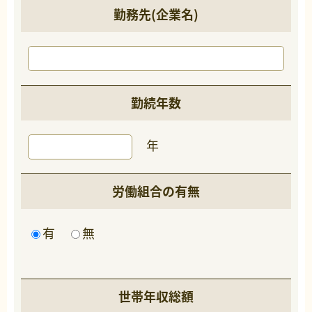
勤務先(企業名)
勤続年数
年
労働組合の有無
有
無
世帯年収総額