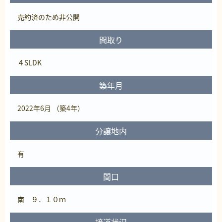
売約済
のため非公開
間取り
４SLDK
築年月
2022年6月 （築4年）
分譲地内
有
間口
南 ９．１０ｍ
接道状況