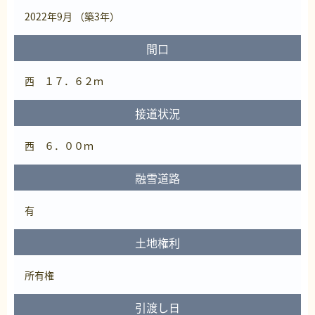
2022年9月 （築3年）
間口
西 １７．６２ｍ
接道状況
西 ６．００ｍ
融雪道路
有
土地権利
所有権
引渡し日