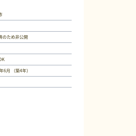
市
済
のため非公開
DK
2年6月 （築4年）