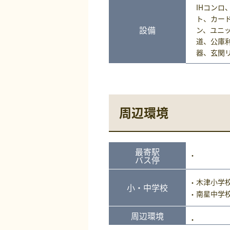
IHコンロ
ト、カー
設備
ン、ユニ
道、公庫
器、玄関
周辺環境
最寄駅
バス停
木津小学
小・中学校
南星中学
周辺環境