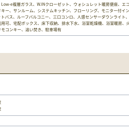
、Low-e複層ガラス、W.INクローゼット、ウォシュレット暖房便座、エ
ドキー、サンルーム、システムキッチン、フローリング、モニター付イ
ットバス、ルーフバルコニー、三口コンロ、人感センサーダウンライト
利用可、宅配ボックス、床下収納、排水下水、浴室乾燥機、浴室暖房、
リモコンキー、追い焚き、駐車場有
校
校