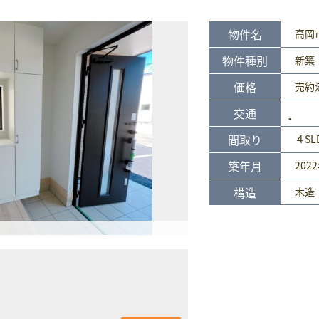
物件名
高岡
物件種別
新築
価格
売約
交通
間取り
４SL
築年月
202
構造
木造