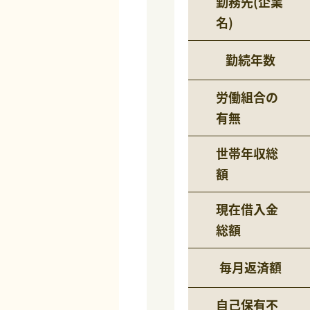
勤務先(企業
名)
勤続年数
労働組合の
有無
世帯年収総
額
現在借入金
総額
毎月返済額
自己保有不