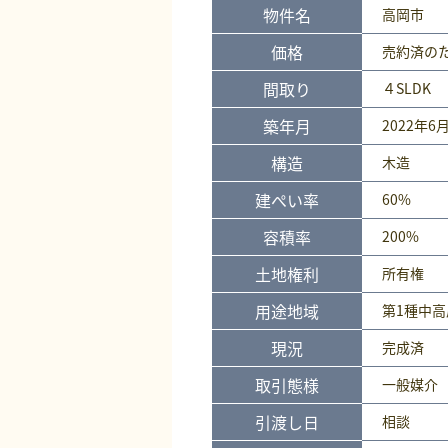
物件名
高岡市
価格
売約済
の
間取り
４SLDK
築年月
2022年6
構造
木造
建ぺい率
60%
容積率
200%
土地権利
所有権
用途地域
第1種中高
現況
完成済
取引態様
一般媒介
引渡し日
相談