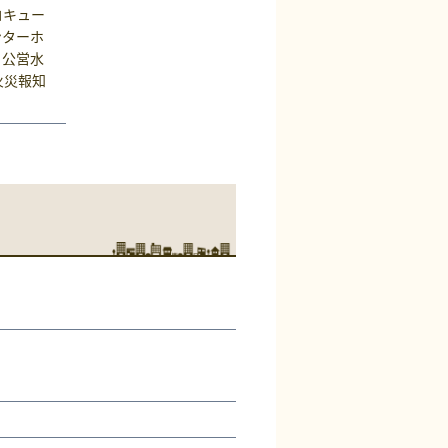
コキュー
ンターホ
、公営水
火災報知