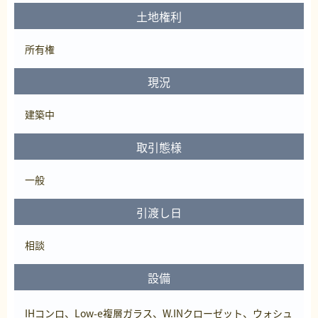
土地権利
所有権
現況
建築中
取引態様
一般
引渡し日
相談
設備
IHコンロ、Low-e複層ガラス、W.INクローゼット、ウォシュ