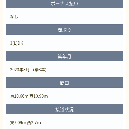
ボーナス払い
なし
間取り
3(L)DK
築年月
2023年8月 （築3年）
間口
東10.66ｍ 西10.90ｍ
接道状況
東7.09ｍ 西2.7ｍ