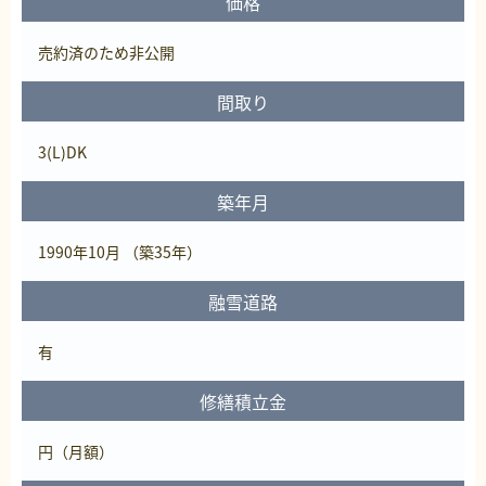
価格
売約済
のため非公開
間取り
3(L)DK
築年月
1990年10月 （築35年）
融雪道路
有
修繕積立金
円（月額）