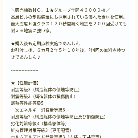
＼販売棟数ＮＯ．１★グループ年間４６０００棟／
高層ビルの制振装置にも採用されている優れた素材を使用。
最大震度６強クラス１２０秒間続く地震を２００回受けても
耐える地震に強い家。
★購入後も定期点検実施であんしん
お引渡し後、６カ月２年５年１０年後、計4回の無料点検つ
きであんしん♪
------------------
★【性能評価】
耐震等級3（構造躯体の倒壊等防止）
耐震等級3（構造躯体の損傷防止）
断熱等性能等級5
一次エネルギー消費量等級6
耐風等級2（構造躯体の倒壊等防止及び損傷防止）
劣化対策等級3（構造躯体等）
維持管理対策等級3（専用配管）
ホルムアルデヒド発散等級3（内装・天井裏等）