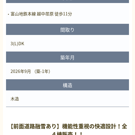
富山地鉄本線 越中荏原 徒歩11分
間取り
3(L)DK
築年月
2026年9月 （築-1年）
構造
木造
【前面道路融雪あり】機能性重視の快適設計！全
４棟販売！！