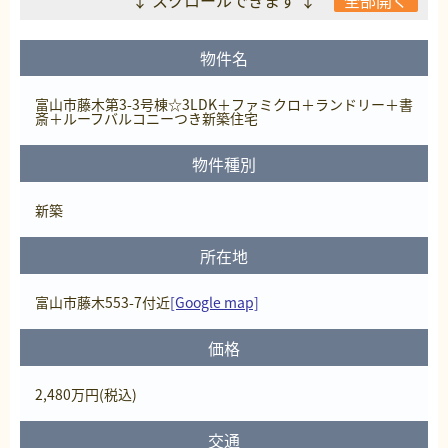
↓ スクロールできます ↓
全部開く
物件名
富山市藤木第3-3号棟☆3LDK＋ファミクロ＋ランドリー＋書
斎＋ルーフバルコニーつき新築住宅
物件種別
新築
所在地
富山市藤木553-7付近
[Google map]
価格
2,480
万円
(税込)
交通