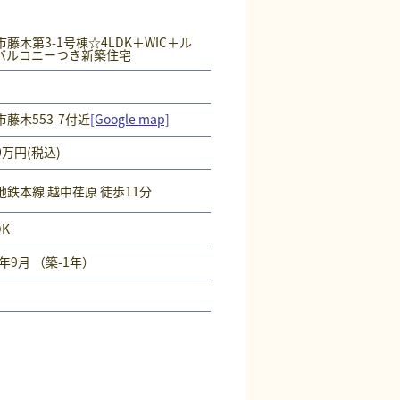
藤木第3-1号棟☆4LDK＋WIC＋ル
バルコニーつき新築住宅
藤木553-7付近
[Google map]
0
万円
(税込)
地鉄本線 越中荏原 徒歩11分
DK
6年9月 （築-1年）