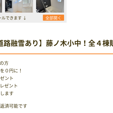
ールできます ↓
全部開く
道路融雪あり】藤ノ木小中！全４棟
の方
を０円に！
ゼント
レゼント
たします
返済可能です