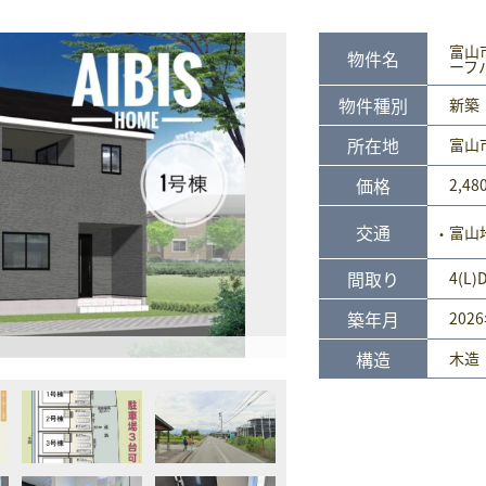
富山市
物件名
ーフ
物件種別
新築
所在地
富山市
価格
2,48
交通
富山
間取り
4(L)
築年月
202
構造
木造