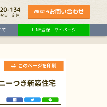
20-134
お問い合わせ
WEBから
・水・祝日 定休)
いて
LINE登録・マイページ
このページを印刷
コニーつき新築住宅