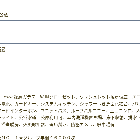
m
 公道
高層
、Low-e複層ガラス、W.INクローゼット、ウォシュレット暖房便座、エ
ル電化、カードキー、システムキッチン、シャワーつき洗面化粧台、バ
ター付インターホン、ユニットバス、ルーフバルコニー、三口コンロ、
ンライト、公営水道、公庫利用可、室内洗濯機置き場、床下収納、排水
、浴室暖房、火災報知器、追い焚き、防犯カメラ、駐車場有
数ＮＯ．１★グループ年間４６０００棟／