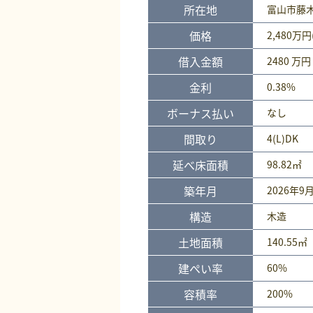
所在地
富山市藤木
価格
2,480
万円
借入金額
2480 万円
金利
0.38%
ボーナス払い
なし
間取り
4(L)DK
延べ床面積
98.82㎡
築年月
2026年9
構造
木造
土地面積
140.55㎡
建ぺい率
60%
容積率
200%