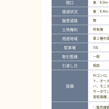
間口
東：8.0
接道状況
東：8.4m
融雪道路
無
土地権利
所有権
用途地域
第１種中
駐車場
3台
取引態様
一般
引渡し日
相談
IHコンロ
ト、オー
設備
ー、モニ
サーダウ
室乾燥機
＼販売棟