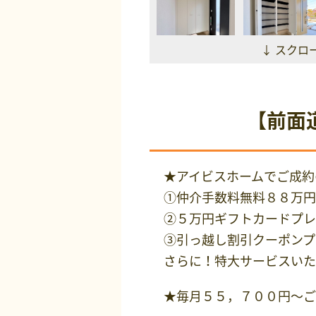
↓ スクロ
【前面
★アイビスホームでご成約
①仲介手数料無料８８万円
②５万円ギフトカードプレ
③引っ越し割引クーポンプ
さらに！特大サービスい
★毎月５５，７００円～ご