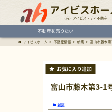
アイビスホー
（有）アイビス・ディ不動産
不動産を売りたい
アイビスホーム
>
不動産情報
>
新築
>
富山市藤木第3
お気に入り
追加
富山市藤木第3-1
新築