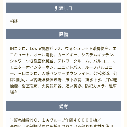
引渡し日
相談
設備
IHコンロ、Low-e複層ガラス、ウォシュレット暖房便座、エ
コキュート、オール電化、カードキー、システムキッチン、
シャワーつき洗面化粧台、テレワークルーム、バルコニー、
モニター付インターホン、ユニットバス、ルーフバルコニ
ー、三口コンロ、人感センサーダウンライト、公営水道、公
庫利用可、室内洗濯機置き場、床下収納、排水下水、浴室乾
燥機、浴室暖房、火災報知器、追い焚き、防犯カメラ、駐車
場有
備考
＼販売棟数ＮＯ．１★グループ年間４６０００棟／
高層ビルの制振装置にも採用されている優れた素材を使用。