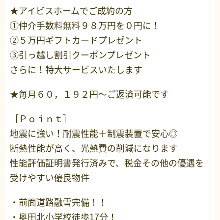
★アイビスホームでご成約の方
①仲介手数料無料９８万円を０円に！
②５万円ギフトカードプレゼント
③引っ越し割引クーポンプレゼント
さらに！特大サービスいたします
★毎月６０，１９２円～ご返済可能です
［Ｐｏｉｎｔ］
地震に強い！耐震性能＋制震装置で安心◎
断熱性能が高く、光熱費の削減になります
性能評価証明書発行済みで、税金その他の優遇を
受けやすい優良物件
・前面道路融雪完備！！
・奥田北小学校徒歩17分！