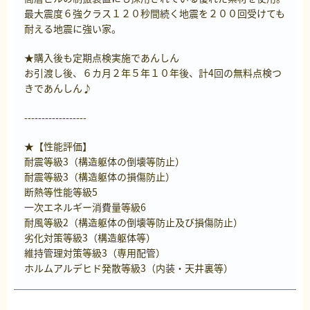
最大震度６強クラス１２０秒間続く地震を２００回受けても
耐える地震に強い家。
★購入後も定期点検実施であんしん
お引渡し後、６カ月２年５年１０年後、計4回の無料点検つ
きであんしん♪
------------------
★【性能評価】
耐震等級3（構造躯体の倒壊等防止）
耐震等級3（構造躯体の損傷防止）
断熱等性能等級5
一次エネルギー消費量等級6
耐風等級2（構造躯体の倒壊等防止及び損傷防止）
劣化対策等級3（構造躯体等）
維持管理対策等級3（専用配管）
ホルムアルデヒド発散等級3（内装・天井裏等）