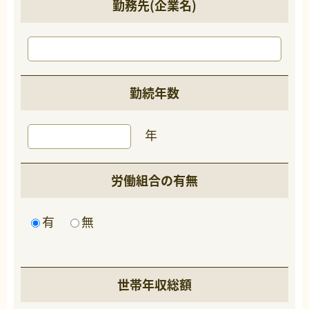
勤務先(企業名)
勤続年数
年
労働組合の有無
有
無
世帯年収総額