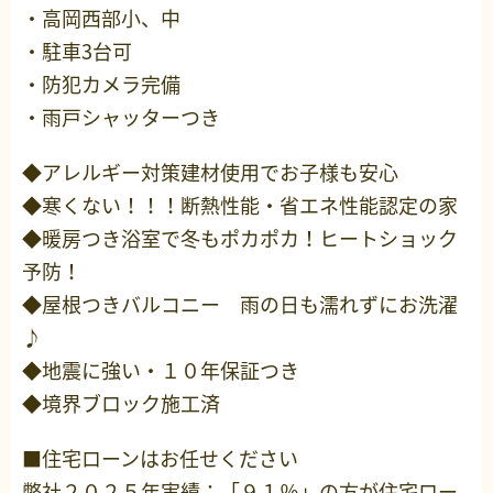
・高岡西部小、中
・駐車3台可
・防犯カメラ完備
・雨戸シャッターつき
◆アレルギー対策建材使用でお子様も安心
◆寒くない！！！断熱性能・省エネ性能認定の家
◆暖房つき浴室で冬もポカポカ！ヒートショック
予防！
◆屋根つきバルコニー 雨の日も濡れずにお洗濯
♪
◆地震に強い・１０年保証つき
◆境界ブロック施工済
■住宅ローンはお任せください
弊社２０２５年実績：「９１％」の方が住宅ロー