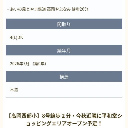
あいの風とやま鉄道 高岡やぶなみ 徒歩26分
間取り
4(L)DK
築年月
2026年7月 （築0年）
構造
木造
【高岡西部小】8号線歩２分・今秋近隣に平和堂シ
ョッピングエリアオープン予定！