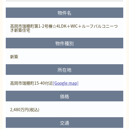
物件名
高岡市瑞穂町第1-2号棟☆4LDK＋WIC＋ルーフバルコニーつ
き新築住宅
物件種別
新築
所在地
高岡市瑞穂町15-40付近
[Google map]
価格
2,480
万円
(税込)
交通