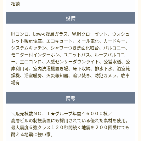
相談
設備
IHコンロ、Low-e複層ガラス、W.INクローゼット、ウォシュ
レット暖房便座、エコキュート、オール電化、カードキー、
システムキッチン、シャワーつき洗面化粧台、バルコニー、
モニター付インターホン、ユニットバス、ルーフバルコニ
ー、三口コンロ、人感センサーダウンライト、公営水道、公
庫利用可、室内洗濯機置き場、床下収納、排水下水、浴室乾
燥機、浴室暖房、火災報知器、追い焚き、防犯カメラ、駐車
場有
備考
＼販売棟数ＮＯ．１★グループ年間４６０００棟／
高層ビルの制振装置にも採用されている優れた素材を使用。
最大震度６強クラス１２０秒間続く地震を２００回受けても
耐える地震に強い家。