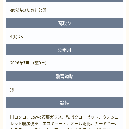
売約済
のため非公開
間取り
4(L)DK
築年月
2026年7月 （築0年）
融雪道路
無
設備
IHコンロ、Low-e複層ガラス、W.INクローゼット、ウォシュ
レット暖房便座、エコキュート、オール電化、カードキー、