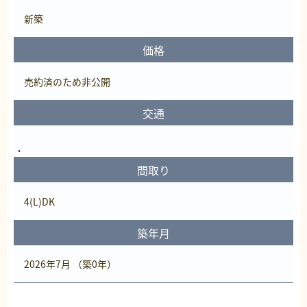
新築
価格
売約済
のため非公開
交通
間取り
4(L)DK
築年月
2026年7月 （築0年）