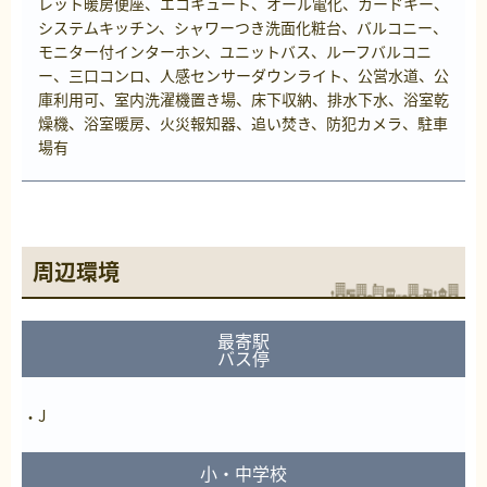
レット暖房便座、エコキュート、オール電化、カードキー、
システムキッチン、シャワーつき洗面化粧台、バルコニー、
モニター付インターホン、ユニットバス、ルーフバルコニ
ー、三口コンロ、人感センサーダウンライト、公営水道、公
庫利用可、室内洗濯機置き場、床下収納、排水下水、浴室乾
燥機、浴室暖房、火災報知器、追い焚き、防犯カメラ、駐車
場有
周辺環境
最寄駅
バス停
J
小・中学校