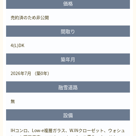
価格
売約済
のため非公開
間取り
4(L)DK
築年月
2026年7月 （築0年）
融雪道路
無
設備
IHコンロ、Low-e複層ガラス、W.INクローゼット、ウォシュ