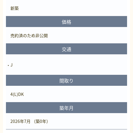
新築
価格
売約済
のため非公開
交通
J
間取り
4(L)DK
築年月
2026年7月 （築0年）