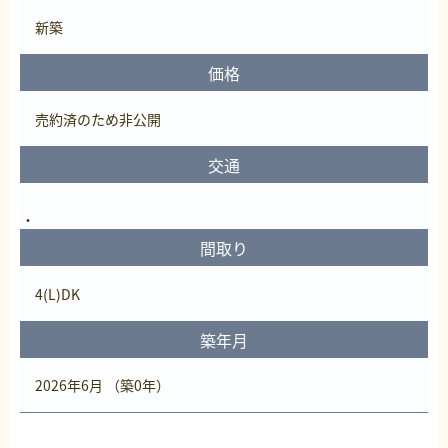
新築
価格
売約済
のため非公開
交通
間取り
4(L)DK
築年月
2026年6月 （築0年）