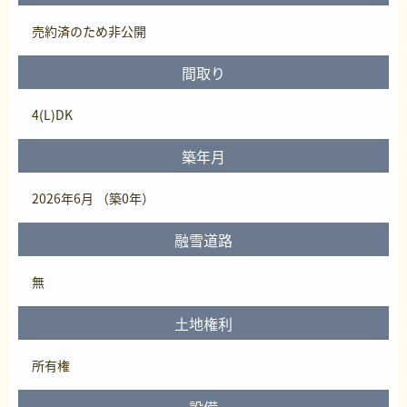
売約済
のため非公開
間取り
4(L)DK
築年月
2026年6月 （築0年）
融雪道路
無
土地権利
所有権
設備