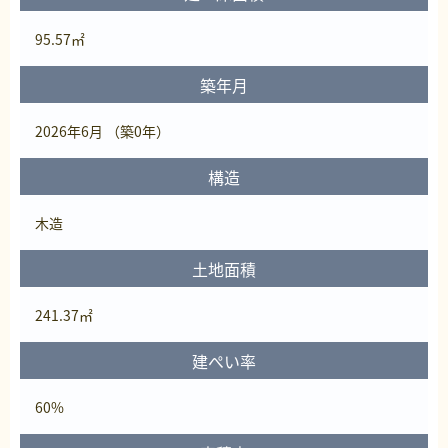
95.57㎡
築年月
2026年6月 （築0年）
構造
木造
土地面積
241.37㎡
建ぺい率
60%