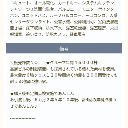
コキュート、オール電化、カードキー、システムキッチン、
シャワーつき洗面化粧台、バルコニー、モニター付インター
ホン、ユニットバス、ルーフバルコニー、三口コンロ、人感
センサーダウンライト、公営水道、公庫利用可、室内洗濯機
置き場、床下収納、排水下水、浴室乾燥機、浴室暖房、火災
報知器、追い焚き、防犯カメラ、駐車場有
備考
＼販売棟数ＮＯ．１★グループ年間４６０００棟／
高層ビルの制振装置にも採用されている優れた素材を使用。
最大震度６強クラス１２０秒間続く地震を２００回受けても
耐える地震に強い家。
★購入後も定期点検実施であんしん
お引渡し後、６カ月２年５年１０年後、計4回の無料点検つ
きであんしん♪
------------------