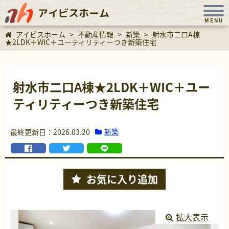
アイビスホーム
MENU
アイビスホーム
>
不動産情報
>
新築
>
射水市二口A棟
★2LDK＋WIC＋ユーティリティーつき新築住宅
射水市二口A棟★2LDK＋WIC＋ユー
ティリティーつき新築住宅
新築
最終更新日：2026.03.20
お気に入り
追加
拡大表示