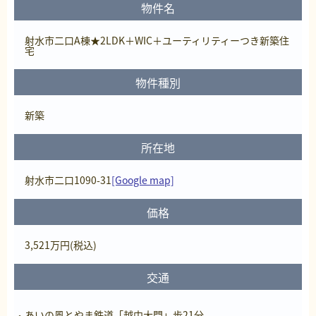
物件名
射水市二口A棟★2LDK＋WIC＋ユーティリティーつき新築住
宅
物件種別
新築
所在地
射水市二口1090-31
[Google map]
価格
3,521
万円
(税込)
交通
あいの風とやま鉄道「越中大門」歩21分