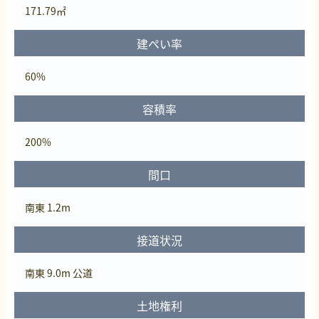
171.79㎡
建ぺい率
60%
容積率
200%
間口
南東 1.2m
接道状況
南東 9.0m 公道
土地権利