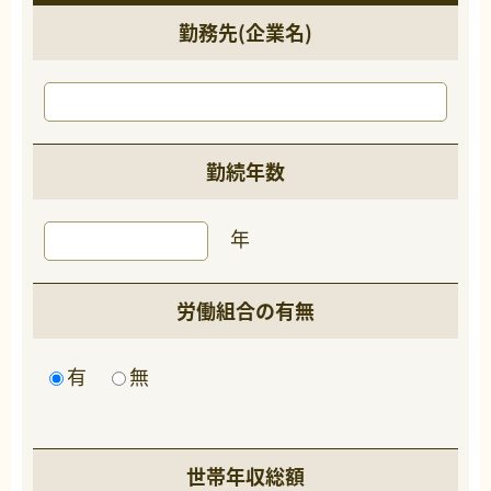
勤務先(企業名)
勤続年数
年
労働組合の有無
有
無
世帯年収総額