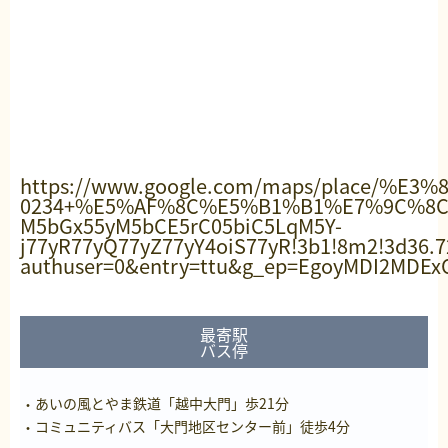
https://www.google.com/maps/place/%E3%
0234+%E5%AF%8C%E5%B1%B1%E7%9C%8C%E
M5bGx55yM5bCE5rC05biC5LqM5Y-
j77yR77yQ77yZ77yY4oiS77yR!3b1!8m2!3d36.7
authuser=0&entry=ttu&g_ep=EgoyMDI2MD
最寄駅
バス停
あいの風とやま鉄道「越中大門」歩21分
コミュニティバス「大門地区センター前」徒歩4分