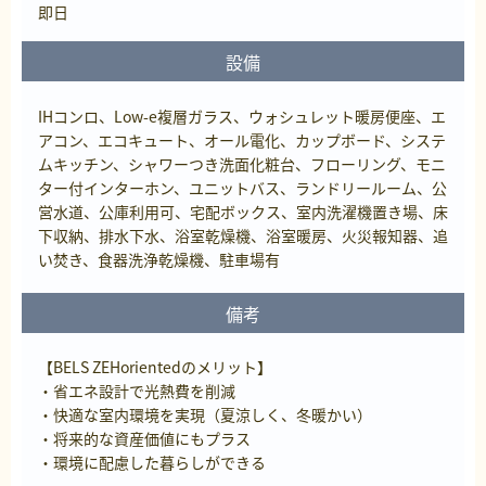
即日
設備
IHコンロ、Low-e複層ガラス、ウォシュレット暖房便座、エ
アコン、エコキュート、オール電化、カップボード、システ
ムキッチン、シャワーつき洗面化粧台、フローリング、モニ
ター付インターホン、ユニットバス、ランドリールーム、公
営水道、公庫利用可、宅配ボックス、室内洗濯機置き場、床
下収納、排水下水、浴室乾燥機、浴室暖房、火災報知器、追
い焚き、食器洗浄乾燥機、駐車場有
備考
【BELS ZEHorientedのメリット】
・省エネ設計で光熱費を削減
・快適な室内環境を実現（夏涼しく、冬暖かい）
・将来的な資産価値にもプラス
・環境に配慮した暮らしができる