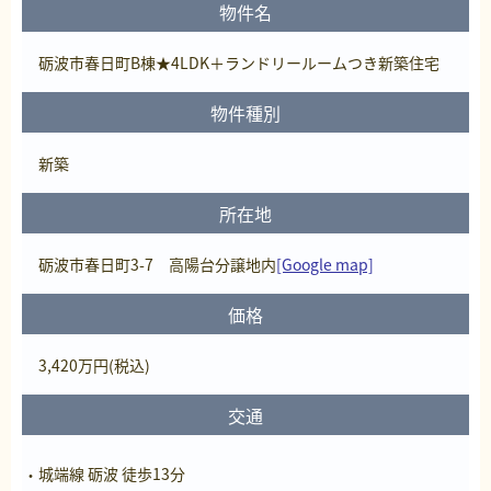
物件名
砺波市春日町B棟★4LDK＋ランドリールームつき新築住宅
物件種別
新築
所在地
砺波市春日町3-7 高陽台分譲地内
[Google map]
価格
3,420
万円
(税込)
交通
城端線 砺波 徒歩13分