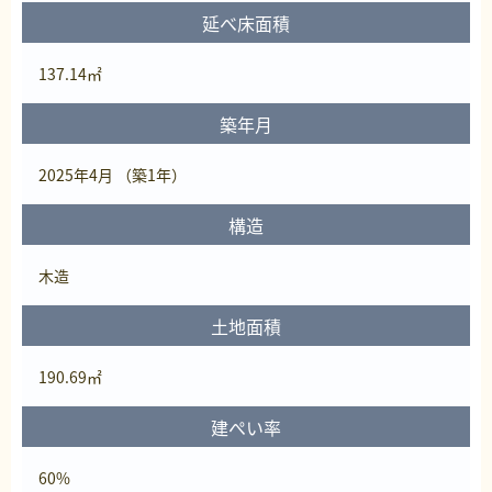
延べ床面積
137.14㎡
築年月
2025年4月 （築1年）
構造
木造
土地面積
190.69㎡
建ぺい率
60%