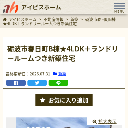
アイビスホーム
MENU
アイビスホーム
>
不動産情報
>
新築
>
砺波市春日町B棟
★4LDK＋ランドリールームつき新築住宅
砺波市春日町B棟★4LDK＋ランドリ
ールームつき新築住宅
新築
最終更新日：2026.07.31
お気に入り
追加
拡大表示