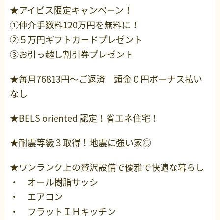
★アイビス限定キャンペーン！
①仲介手数料120万円を無料に！
②５万円ギフトカードプレゼント
③お引っ越し割引券プレゼント
★毎月76813円～ご返済 頭金０円ボーナス払い
なし
★BELS oriented 認定！省エネ住宅！
★耐震等級３取得！地震に強い家◎
★ワンランク上の贅沢設備で優雅で快適な暮らし
・ オール樹脂サッシ
・ エアコン
・ フラットＩＨキッチン