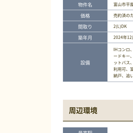
物件名
富山市平
価格
売約済
の
間取り
2(L)DK
築年月
2024年1
IHコンロ
ードキー
設備
ットバス
利用可、
納戸、追
周辺環境
最寄駅