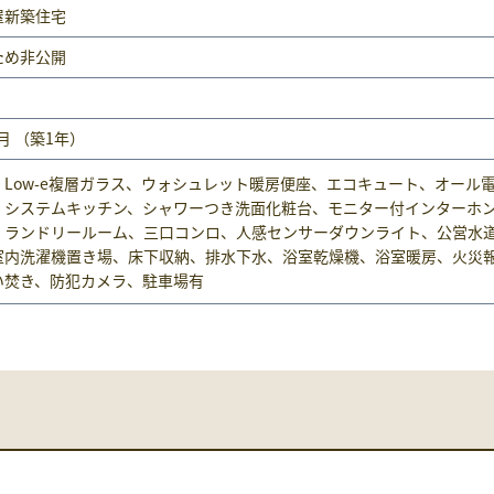
屋新築住宅
ため非公開
2月 （築1年）
、Low-e複層ガラス、ウォシュレット暖房便座、エコキュート、オール
、システムキッチン、シャワーつき洗面化粧台、モニター付インターホ
、ランドリールーム、三口コンロ、人感センサーダウンライト、公営水
室内洗濯機置き場、床下収納、排水下水、浴室乾燥機、浴室暖房、火災
い焚き、防犯カメラ、駐車場有