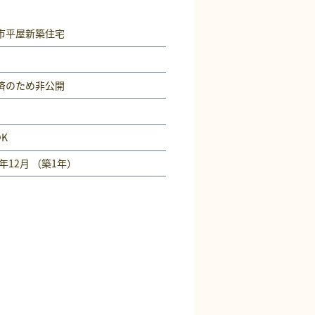
市平屋新築住宅
済
のため非公開
DK
4年12月 （築1年）