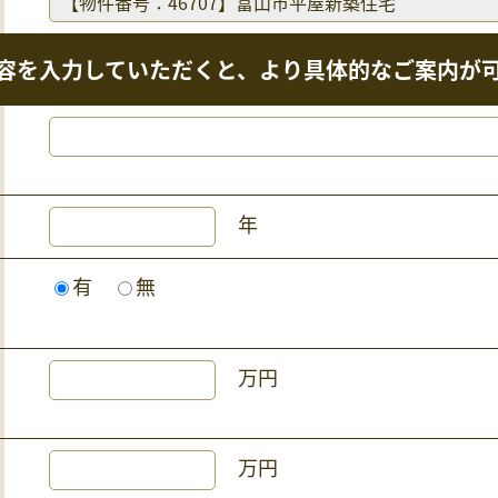
容を入力していただくと、より具体的なご案内が
年
有
無
万円
万円