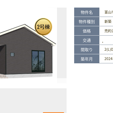
物件名
富山
物件種別
新築
価格
売約
交通
間取り
2(L)
築年月
202