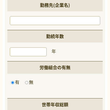
勤務先(企業名)
勤続年数
年
労働組合の有無
有
無
世帯年収総額