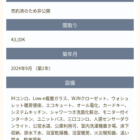
売約済
のため非公開
間取り
4(L)DK
築年月
2024年9月 （築1年）
設備
IHコンロ、Low-e複層ガラス、W.INクローゼット、ウォシュ
レット暖房便座、エコキュート、オール電化、カードキー、
システムキッチン、シャワーつき洗面化粧台、モニター付イ
ンターホン、ユニットバス、三口コンロ、人感センサーダウ
ンライト、公営水道、公庫利用可、室内洗濯機置き場、床下
収納、排水下水、浴室乾燥機、浴室暖房、火災報知器、追い
焚き、駐車場有