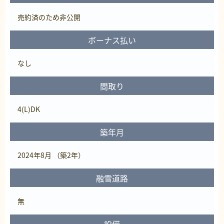
売約済
のため非公開
ボーナス払い
なし
間取り
4(L)DK
築年月
2024年8月 （築2年）
融雪道路
無
設備