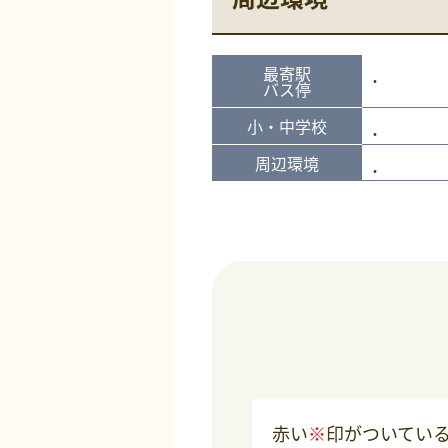
最寄駅
バス停
小・中学校
周辺環境
赤い
※
印がついてい