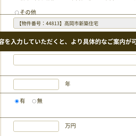
その他
容を入力していただくと、より具体的なご案内が
年
有
無
万円