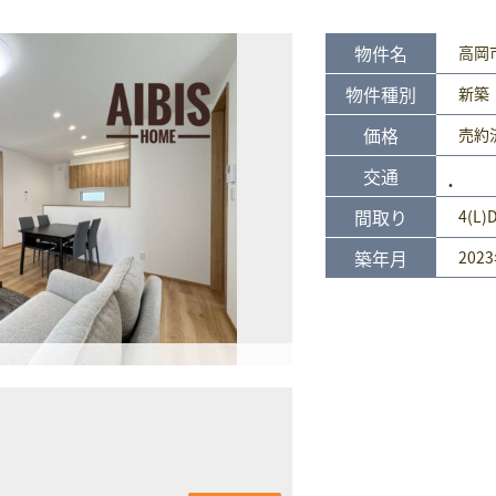
物件名
高岡
物件種別
新築
価格
売約
交通
間取り
4(L)
築年月
202