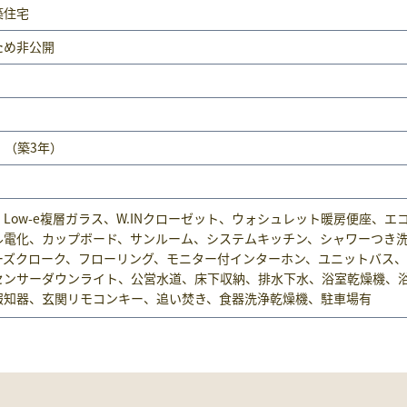
築住宅
ため非公開
月 （築3年）
、Low-e複層ガラス、W.INクローゼット、ウォシュレット暖房便座、エ
ル電化、カップボード、サンルーム、システムキッチン、シャワーつき
ーズクローク、フローリング、モニター付インターホン、ユニットバス
センサーダウンライト、公営水道、床下収納、排水下水、浴室乾燥機、
報知器、玄関リモコンキー、追い焚き、食器洗浄乾燥機、駐車場有