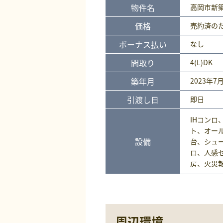
物件名
高岡市新
価格
売約済
の
ボーナス払い
なし
間取り
4(L)DK
築年月
2023年7
引渡し日
即日
IHコンロ
ト、オー
設備
台、シュ
ロ、人感
房、火災
周辺環境