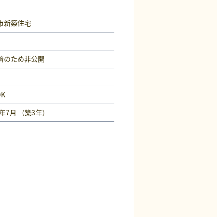
市新築住宅
済
のため非公開
DK
3年7月 （築3年）