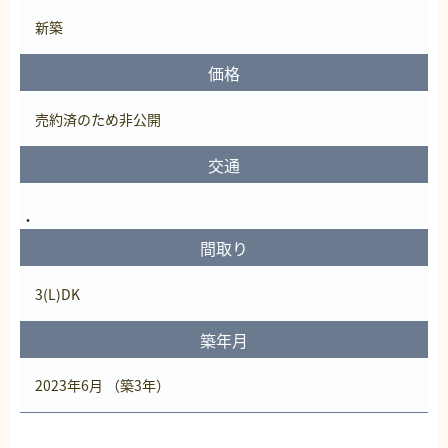
新築
価格
売約済
のため非公開
交通
間取り
3(L)DK
築年月
2023年6月 （築3年）