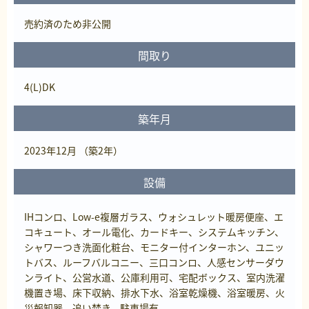
売約済
のため非公開
間取り
4(L)DK
築年月
2023年12月 （築2年）
設備
IHコンロ、Low-e複層ガラス、ウォシュレット暖房便座、エ
コキュート、オール電化、カードキー、システムキッチン、
シャワーつき洗面化粧台、モニター付インターホン、ユニッ
トバス、ルーフバルコニー、三口コンロ、人感センサーダウ
ンライト、公営水道、公庫利用可、宅配ボックス、室内洗濯
機置き場、床下収納、排水下水、浴室乾燥機、浴室暖房、火
災報知器、追い焚き、駐車場有