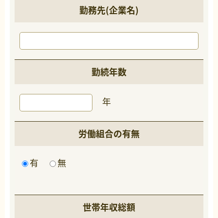
勤務先(企業名)
勤続年数
年
労働組合の有無
有
無
世帯年収総額