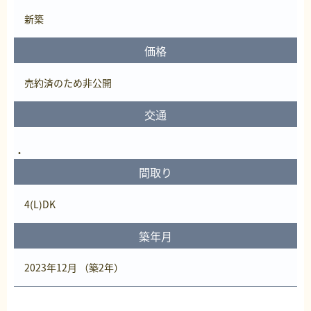
新築
価格
売約済
のため非公開
交通
間取り
4(L)DK
築年月
2023年12月 （築2年）