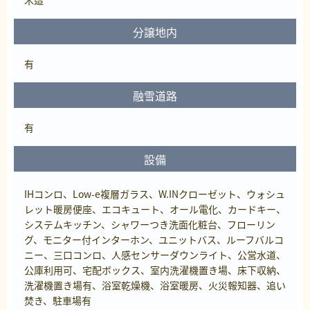
分譲地内
有
融雪道路
有
設備
IHコンロ、Low-e複層ガラス、W.INクローゼット、ウォシュ
レット暖房便座、エコキュート、オール電化、カードキー、
システムキッチン、シャワーつき洗面化粧台、フローリン
グ、モニター付インターホン、ユニットバス、ルーフバルコ
ニー、三口コンロ、人感センサーダウンライト、公営水道、
公庫利用可、宅配ボックス、室内洗濯機置き場、床下収納、
洗濯機置き場有、浴室乾燥機、浴室暖房、火災報知器、追い
焚き、駐車場有