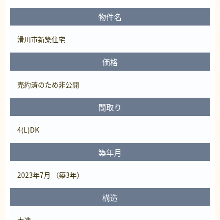
物件名
滑川市新築住宅
価格
売約済
のため非公開
間取り
4(L)DK
築年月
2023年7月 （築3年）
構造
木造