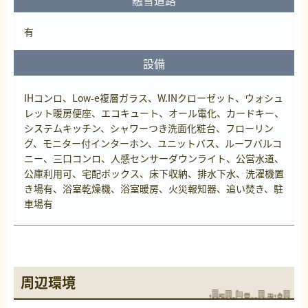
有
設備
IHコンロ、Low-e複層ガラス、W.INクローゼット、ウォシュ
レット暖房便座、エコキュート、オール電化、カードキー、
システムキッチン、シャワーつき洗面化粧台、フローリン
グ、モニター付インターホン、ユニットバス、ルーフバルコ
ニー、三口コンロ、人感センサーダウンライト、公営水道、
公庫利用可、宅配ボックス、床下収納、排水下水、洗濯機置
き場有、浴室乾燥機、浴室暖房、火災報知器、追い焚き、駐
車場有
周辺環境