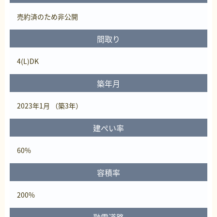
売約済
のため非公開
間取り
4(L)DK
築年月
2023年1月 （築3年）
建ぺい率
60%
容積率
200%
融雪道路