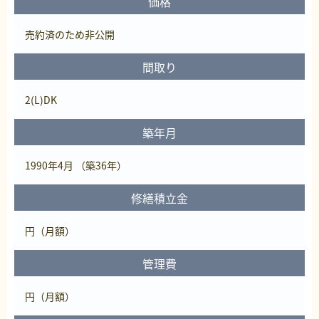
価格
売約済
のため非公開
間取り
2(L)DK
築年月
1990年4月 （築36年）
修繕積立金
円（月額）
管理費
円（月額）